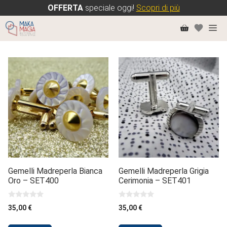
OFFERTA
speciale oggi!
Scopri di più
Vai
Me
al
contenuto
Gemelli Madreperla Bianca
Gemelli Madreperla Grigia
Oro – SET400
Cerimonia – SET401
0
0
35,00
€
35,00
€
s
s
u
u
5
5