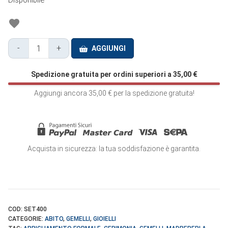
Disponibile
-
+
AGGIUNGI
Gemelli
Madreperla
Spedizione gratuita per ordini superiori a
35,00
€
Bianca
Oro
Aggiungi ancora
35,00
€
per la spedizione gratuita!
-
SET400
quantità
Acquista in sicurezza: la tua soddisfazione è garantita.
COD:
SET400
CATEGORIE:
ABITO
,
GEMELLI
,
GIOIELLI