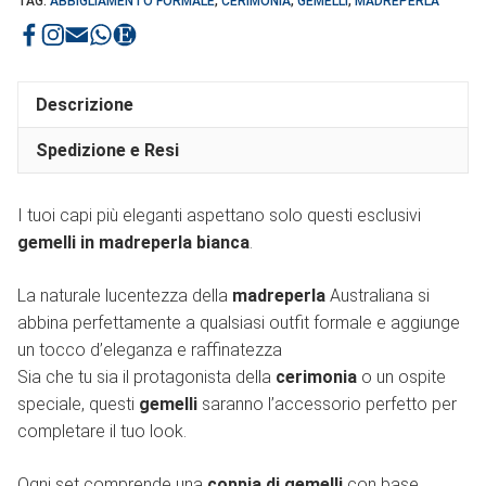
TAG:
ABBIGLIAMENTO FORMALE
,
CERIMONIA
,
GEMELLI
,
MADREPERLA
Descrizione
Spedizione e Resi
I tuoi capi più eleganti aspettano solo questi esclusivi
gemelli in madreperla bianca
.
La naturale lucentezza della
madreperla
Australiana si
abbina perfettamente a qualsiasi outfit formale e aggiunge
un tocco d’eleganza e raffinatezza
Sia che tu sia il protagonista della
cerimonia
o un ospite
speciale, questi
gemelli
saranno l’accessorio perfetto per
completare il tuo look.
Ogni set comprende una
coppia di gemelli
con base