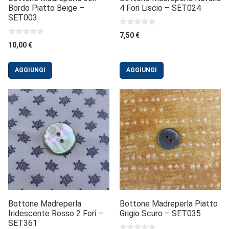
Bordo Piatto Beige –
4 Fori Liscio – SET024
SET003
0
7,50
€
s
0
10,00
€
u
s
5
u
5
AGGIUNGI
AGGIUNGI
Bottone Madreperla
Bottone Madreperla Piatto
Iridescente Rosso 2 Fori –
Grigio Scuro – SET035
SET361