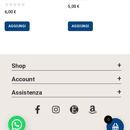
0
5,00
€
s
0
6,00
€
u
s
5
u
5
AGGIUNGI
AGGIUNGI
Shop
Account
Assistenza
0