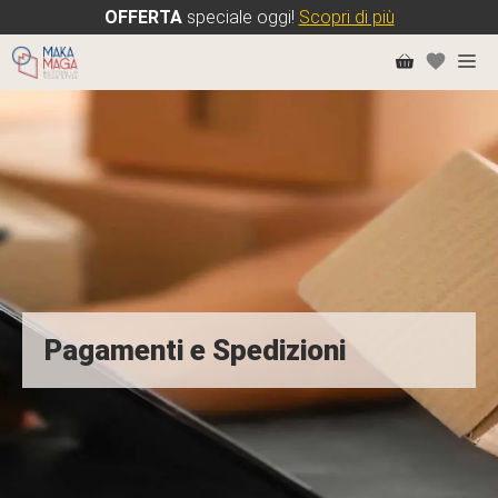
OFFERTA
speciale oggi!
Scopri di più
Vai
Me
al
contenuto
Pagamenti e Spedizioni