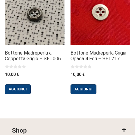
Bottone Madreperla a
Bottone Madreperla Grigia
Coppetta Grigio – SET006
Opaca 4 Fori – SET217
0
0
10,00
€
10,00
€
s
s
u
u
5
5
AGGIUNGI
AGGIUNGI
Shop