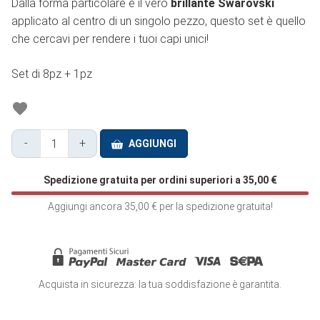
Dalla forma particolare e il vero
brillante Swarovski
applicato al centro di un singolo pezzo, questo set è quello
che cercavi per rendere i tuoi capi unici!
Set di 8pz + 1pz
-
+
AGGIUNGI
Bottone
Madreperla
Spedizione gratuita per ordini superiori a
35,00
€
Forma
Funghetto
Aggiungi ancora
35,00
€
per la spedizione gratuita!
con
Gambo
Naturale
-
Acquista in sicurezza: la tua soddisfazione è garantita.
SET131
quantità