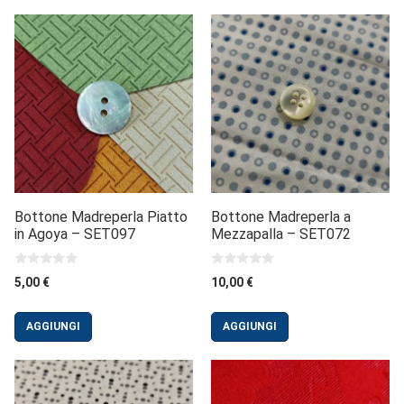
Bottone Madreperla Piatto
Bottone Madreperla a
in Agoya – SET097
Mezzapalla – SET072
0
0
5,00
€
10,00
€
s
s
u
u
5
5
AGGIUNGI
AGGIUNGI