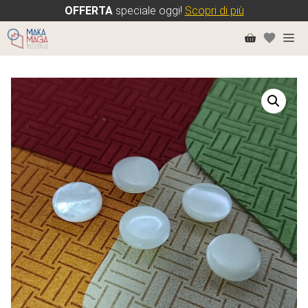
OFFERTA
speciale oggi!
Scopri di più
Vai
Me
al
contenuto