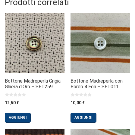
Prodotti correlati
Bottone Madreperla Grigia
Bottone Madreperla con
Ghiera d’Oro – SET259
Bordo 4 Fori – SET011
0
0
12,50
€
10,00
€
s
s
u
u
5
5
AGGIUNGI
AGGIUNGI