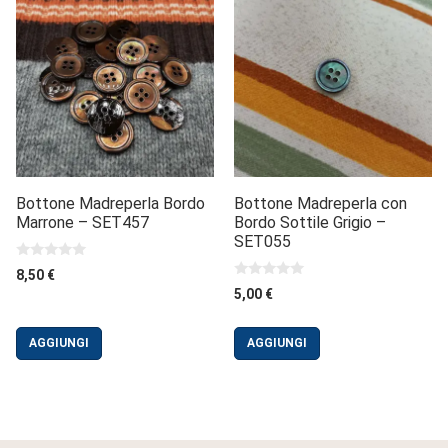
Bottone Madreperla Bordo
Bottone Madreperla con
Marrone – SET457
Bordo Sottile Grigio –
SET055
0
8,50
€
s
0
5,00
€
u
s
5
u
5
AGGIUNGI
AGGIUNGI