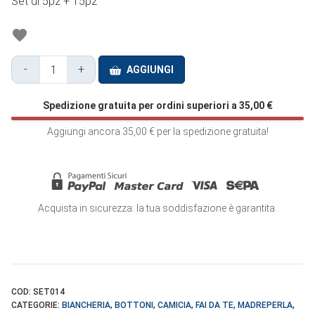
Set di 5pz + 15pz
-
+
AGGIUNGI
Bottone
Madreperla
Spedizione gratuita per ordini superiori a
35,00
€
Bordo
Sottile
Aggiungi ancora
35,00
€
per la spedizione gratuita!
2
Fori
-
SET014
Acquista in sicurezza: la tua soddisfazione è garantita.
quantità
COD:
SET014
CATEGORIE:
BIANCHERIA
,
BOTTONI
,
CAMICIA
,
FAI DA TE
,
MADREPERLA
,