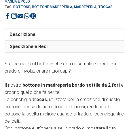
MAGLIA E POLO
TAG:
BOTTONE
,
BOTTONE MADREPERLA
,
MADREPERLA
,
TROCAS
Descrizione
Spedizione e Resi
Stai cercando il bottone che con un semplice tocco è in
grado di rivoluzionare i tuoi capi?
Il nostro
bottone in madreperla bordo sottile da 2 fori
è
proprio quello che fa per te!
La conchiglia
trocas
, utilizzata per la creazione di questo
bottone, possiede naturali colori bianchi, rendendo il
bottone la scelta migliore quando si tratta di capi eleganti e
delicati..
Ogni bottone è un’opera a sè, in grado di mostrare il tuo