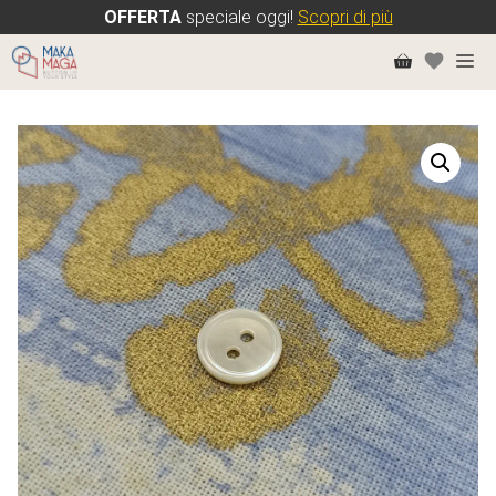
OFFERTA
speciale oggi!
Scopri di più
Vai
Me
al
contenuto