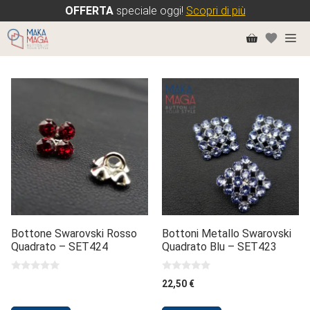
OFFERTA
speciale oggi!
Scopri di più
Vai
Me
al
contenuto
Bottone Swarovski Rosso
Bottoni Metallo Swarovski
Quadrato – SET424
Quadrato Blu – SET423
0
0
22,50
€
s
s
u
u
5
5