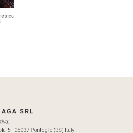
etrica
4
AGA SRL
iva:
la, 5 - 25037 Pontoglio (BS) Italy