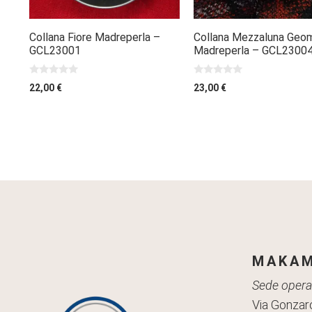
Collana Fiore Madreperla –
Collana Mezzaluna Geom
GCL23001
Madreperla – GCL2300
0
0
22,00
€
23,00
€
s
s
u
u
5
5
MAKAM
Sede operat
Via Gonzaro