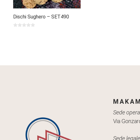
Dischi Sughero – SET490
0
s
u
5
MAKAM
Sede operat
Via Gonzaro
Sede legale