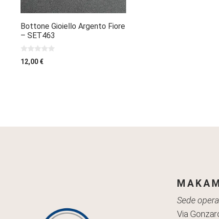
Bottone Gioiello Argento Fiore
– SET463
0
12,00
€
s
u
5
MAKAM
Sede operat
Via Gonzaro