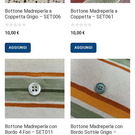
Bottone Madreperla a
Bottone Madreperla a
Coppetta Grigio – SET006
Coppetta – SET061
0
0
10,00
€
10,00
€
s
s
u
u
5
5
AGGIUNGI
AGGIUNGI
Bottone Madreperla con
Bottone Madreperla con
Bordo 4 Fori – SET011
Bordo Sottile Grigio –