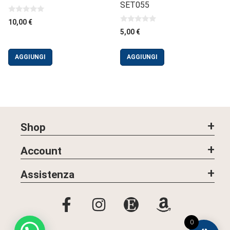
SET055
0
10,00
€
s
0
5,00
€
u
s
5
u
5
AGGIUNGI
AGGIUNGI
Shop
Account
Assistenza
0