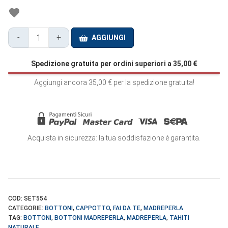
-
+
AGGIUNGI
Bottone
Madreperla
Spedizione gratuita per ordini superiori a
35,00
€
Tagli
Laser
Aggiungi ancora
35,00
€
per la spedizione gratuita!
-
SET554
quantità
Acquista in sicurezza: la tua soddisfazione è garantita.
COD:
SET554
CATEGORIE:
BOTTONI
,
CAPPOTTO
,
FAI DA TE
,
MADREPERLA
TAG:
BOTTONI
,
BOTTONI MADREPERLA
,
MADREPERLA
,
TAHITI
NATURALE