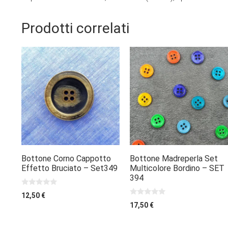
Prodotti correlati
AGGIUNGI
AGGIUNGI
Bottone Corno Cappotto
Bottone Madreperla Set
Effetto Bruciato – Set349
Multicolore Bordino – SET
394
0
12,50
€
s
0
17,50
€
u
s
5
u
5