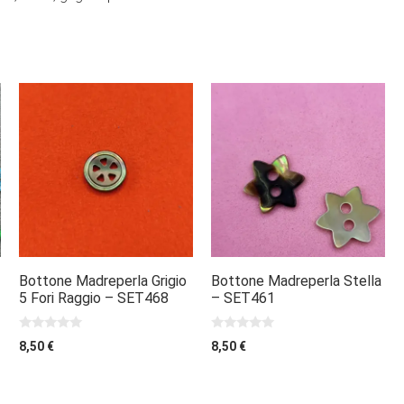
AGGIUNGI
AGGIUNGI
Bottone Madreperla Grigio
Bottone Madreperla Stella
5 Fori Raggio – SET468
– SET461
0
0
8,50
€
8,50
€
s
s
u
u
5
5