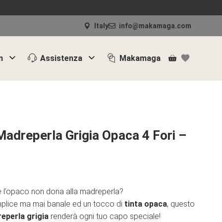
Grigia
Opaca
Italy
info@makamaga.com
4
Fori
-
n
Assistenza
Makamaga
SET217
quantità
adreperla Grigia Opaca 4 Fori –
e l’opaco non dona alla madreperla?
mplice ma mai banale ed un tocco di
tinta opaca
, questo
eperla grigia
renderà ogni tuo capo speciale!