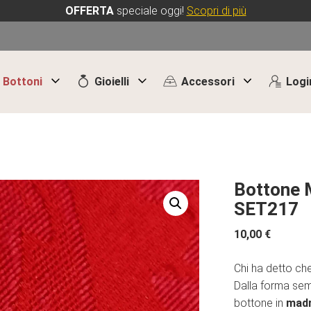
OFFERTA
speciale oggi!
Scopri di più
Bottoni
Gioielli
Accessori
Logi
Bottone M
SET217
10,00
€
Chi ha detto ch
Dalla forma se
bottone in
madr