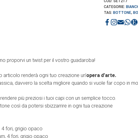
COD:
SET217
CATEGORIE:
BIANC
TAG:
BOTTONE
,
BO
o proporvi un twist per il vostro guadaroba!
sto articolo renderà ogni tuo creazione un’
opera d’arte.
sica, davvero la scelta migliore quando si vuole far copo in mo
 rendere più preziosi i tuoi capi con un semplice tocco.
tone così da potersi sbizzarrire in ogni tua creazione
 4 fori, grigio opaco
m, 4 fori, grigio opaco