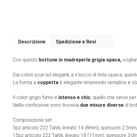
Descrizione
Spedizione e Resi
Con questo
bottone in madreperla grigia opaca,
vogliam
Dai colori scuri ed eleganti, e il tocco di tinta opaca, que
La forma a
coppetta
è elegante rimanendo semplice e clas
Il color grigio fumo è
intenso e chic
, quello che serve per
Nella confezione sono troverai
due misure diverse
di bot
Composizione set
5pz articolo 222 Tahiti, lineato 14 (8mm), spessore 2.5mm,
15pz articolo 222 Tahiti, lineato 18 (11mm), spessore 3.0m