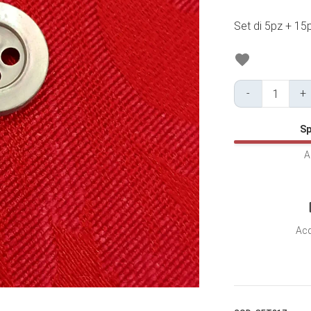
Set di 5pz + 15
-
+
Bottone
Madreperla
Sp
Grigia
Opaca
A
4
Fori
-
SET217
Acq
quantità