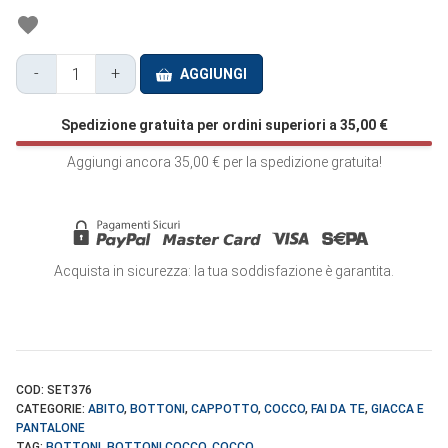
-
+
AGGIUNGI
Bottone
Cocco
Spedizione gratuita per ordini superiori a
35,00
€
Bordo
Largo
Aggiungi ancora
35,00
€
per la spedizione gratuita!
-
SET376
quantità
Acquista in sicurezza: la tua soddisfazione è garantita.
COD:
SET376
CATEGORIE:
ABITO
,
BOTTONI
,
CAPPOTTO
,
COCCO
,
FAI DA TE
,
GIACCA E
PANTALONE
TAG:
BOTTONI
,
BOTTONI COCCO
,
COCCO