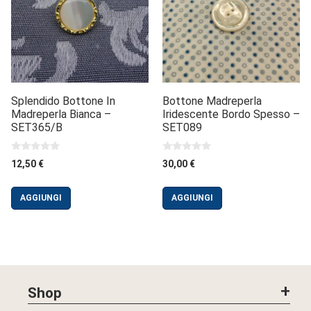
Splendido Bottone In
Bottone Madreperla
Madreperla Bianca –
Iridescente Bordo Spesso –
SET365/B
SET089
0
0
12,50
€
30,00
€
s
s
u
u
5
5
AGGIUNGI
AGGIUNGI
Shop