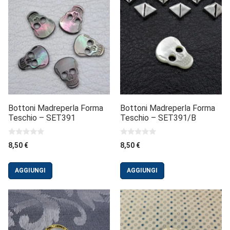
Bottoni Madreperla Forma
Bottoni Madreperla Forma
Teschio – SET391
Teschio – SET391/B
0
0
8,50
€
8,50
€
s
s
u
u
5
5
AGGIUNGI
AGGIUNGI