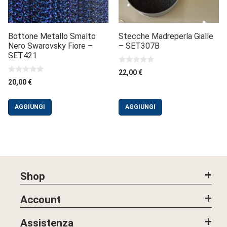
Bottone Metallo Smalto
Stecche Madreperla Gialle
Nero Swarovsky Fiore –
– SET307B
SET421
0
22,00
€
s
0
20,00
€
u
s
5
u
5
AGGIUNGI
AGGIUNGI
Shop
Account
Assistenza