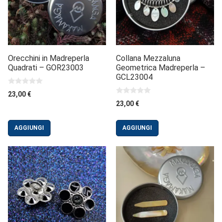
Orecchini in Madreperla
Collana Mezzaluna
Quadrati – GOR23003
Geometrica Madreperla –
GCL23004
0
23,00
€
s
0
23,00
€
u
s
5
u
5
AGGIUNGI
AGGIUNGI