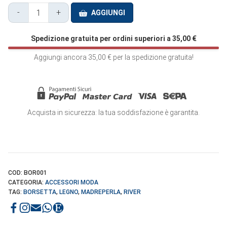
-
+
AGGIUNGI
Borsa
Madreperla
Spedizione gratuita per ordini superiori a
35,00
€
Bianca
Legno
Aggiungi ancora
35,00
€
per la spedizione gratuita!
Tracolla
-
BOR001
quantità
Acquista in sicurezza: la tua soddisfazione è garantita.
COD:
BOR001
CATEGORIA:
ACCESSORI MODA
TAG:
BORSETTA
,
LEGNO
,
MADREPERLA
,
RIVER