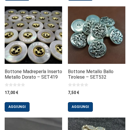
Bottone Madreperla Inserto
Bottone Metallo Ballo
Metallo Dorato – SET419
Tirolese – SET532
0
0
17,00
€
7,50
€
s
s
u
u
5
5
AGGIUNGI
AGGIUNGI