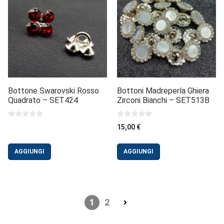
Bottone Swarovski Rosso
Bottoni Madreperla Ghiera
Quadrato – SET424
Zirconi Bianchi – SET513B
0
0
15,00
€
s
s
u
u
5
5
AGGIUNGI
AGGIUNGI
1
2