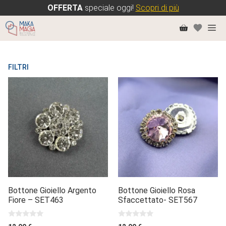
OFFERTA
speciale oggi!
Scopri di più
Vai
Me
al
contenuto
FILTRI
Bottone Gioiello Argento
Bottone Gioiello Rosa
Fiore – SET463
Sfaccettato- SET567
0
0